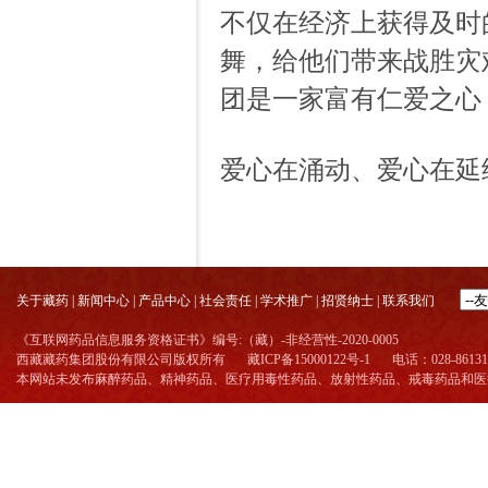
不仅在经济上获得及时
舞，给他们带来战胜灾
团是一家富有仁爱之心
爱心在涌动、爱心在延
关于藏药
|
新闻中心
|
产品中心
|
社会责任
|
学术推广
|
招贤纳士
|
联系我们
《互联网药品信息服务资格证书》编号:（藏）-非经营性-2020-0005
西藏藏药集团股份有限公司版权所有
藏ICP备15000122号-1
电话：028-86131
本网站未发布麻醉药品、精神药品、医疗用毒性药品、放射性药品、戒毒药品和医