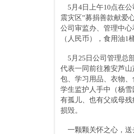
5
月
4
日上午
10
点在公
震灾区”募捐善款献爱
公司审监办、管理中心
（人民币），食用油
1
5
月
25
日公司管理总
代表一同前往雅安芦山
包、学习用品、衣物、
学生监护人手中（杨雪
有孤儿、也有父或母残
损毁。
一颗颗关怀之心，送